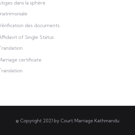
Litiges dans la sphère
matrimoniale
Vérification des documents
Affidavit of Single Status
Translation
Marriage certificate
Translation
s
© Copyright 2021 by
Court Marriage Kathmandu