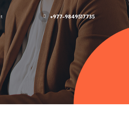
+977-9849517735
ct