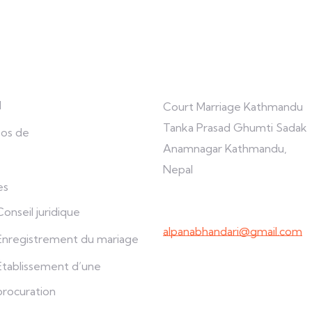
rer
Se connecter avec nous
l
Court Marriage Kathmandu
Tanka Prasad Ghumti Sadak
os de
Anamnagar Kathmandu,
Nepal
es
+977-9847691209
Conseil juridique
alpanabhandari@gmail.com
Enregistrement du mariage
Établissement d’une
procuration